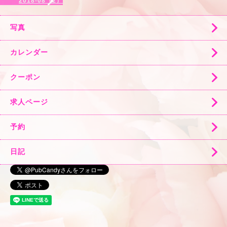
2018-08（2）
写真
カレンダー
クーポン
求人ページ
予約
日記